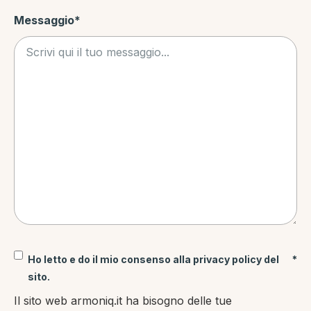
Messaggio
*
Consenso
Ho letto e do il mio consenso alla privacy policy del
*
privacy
*
sito.
Il sito web armoniq.it ha bisogno delle tue