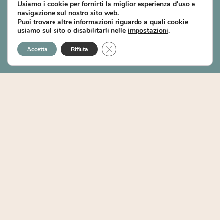
migliorare il tuo benessere
Usiamo i cookie per fornirti la miglior esperienza d'uso e
✔ Potenziare il campo elettromagnetico del cuore
navigazione sul nostro sito web.
Puoi trovare altre informazioni riguardo a quali cookie
e influenzare positivamente chi ti circonda
usiamo sul sito o disabilitarli nelle
impostazioni
.
✔ Applicare le tecniche più efficaci del Metodo RQI
CLOSE GDPR COOKIE BANNER
per raggiungere la coerenza e accelerare la
Accetta
Rifiuta
trasformazione personale e collettiva
Iscriviti alla community e diventa parte della
trasformazione!
ISCRIVITI ORA GRATIS